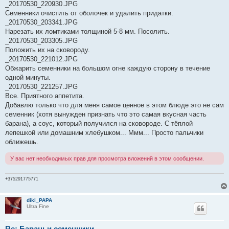
_20170530_220930.JPG
Семенники очистить от оболочек и удалить придатки.
_20170530_203341.JPG
Нарезать их ломтиками толщиной 5-8 мм. Посолить.
_20170530_203305.JPG
Положить их на сковороду.
_20170530_221012.JPG
Обжарить семенники на большом огне каждую сторону в течение
одной минуты.
_20170530_221257.JPG
Все. Приятного аппетита.
Добавлю только что для меня самое ценное в этом блюде это не сам
семенник (хотя вынужден признать что это самая вкусная часть
барана), а соус, который получился на сковороде. С тёплой
лепешкой или домашним хлебушком... Ммм... Просто пальчики
оближешь.
У вас нет необходимых прав для просмотра вложений в этом сообщении.
+375291775771
diki_PAPA
Ultra Fine
Re: Бараньи семенники