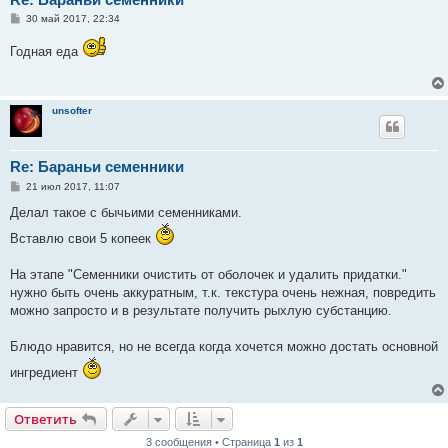
С
30 май 2017, 22:34
о
о
Годная еда
б
щ
е
н
и
unsofter
е
Re: Бараньи семенники
С
21 июл 2017, 11:07
о
о
Делал такое с бычьими семенниками.
б
щ
Вставлю свои 5 копеек
е
н
и
На этапе "Семенники очистить от оболочек и удалить придатки."
е
нужно быть очень аккуратным, т.к. текстура очень нежная, повредить
можно запросто и в результате получить рыхлую субстанцию.
Блюдо нравится, но не всегда когда хочется можно достать основной
ингредиент
Ответить
3 сообщения • Страница
1
из
1