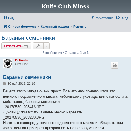
Knife Club Minsk
FAQ
Регистрация
Вход
Список форумов
Кухонный раздел
Рецепты
Бараньи семенники
Ответить
3 сообщения • Страница
1
из
1
Dr.Demis
Ultra Fine
Бараньи семенники
С
30 май 2017, 22:19
о
о
Рецепт этого блюда очень прост. Все что нам понадобится это
б
немного подсолнечного масла, небольшая луковица, щепотка соли и,
щ
е
собственно, бараньи семенники.
н
_20170530_203416.JPG
и
е
Луковицу почистить и очень мелко нарезать.
_20170530_203230.JPG
Налить в сковороду немного подсолнечного масла и обжарить там
лук чтобы он приобрёл прозрачность но не зарумянился.