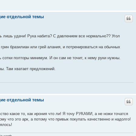
щие отдельной темы
ть лишь удачи! Рука набита? С давлением все нормально?? Угол
 грин бразилиан или грей алания, и потренироваться на обычных
 сотки полторы минимум. И он сам не точит, к нему руки нужны.
нзы. Там хватает предложений.
щие отдельной темы
ство какое то, как ирония что ли! Я точу РУКАМИ, а не ножи точатся
ому что это арк, а потому что привык покупать качественно и надолго!
нялось!
is worth.