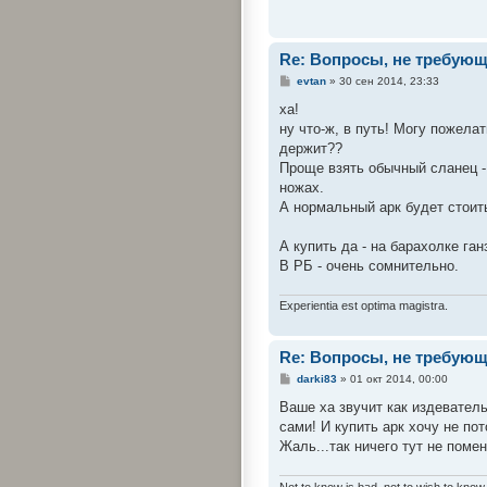
Re: Вопросы, не требую
С
evtan
»
30 сен 2014, 23:33
о
о
ха!
б
ну что-ж, в путь! Могу пожела
щ
е
держит??
н
Проще взять обычный сланец -
и
е
ножах.
А нормальный арк будет стоить
А купить да - на барахолке га
В РБ - очень сомнительно.
Experientia est optima magistra.
Re: Вопросы, не требую
С
darki83
»
01 окт 2014, 00:00
о
о
Ваше ха звучит как издеватель
б
сами! И купить арк хочу не пот
щ
е
Жаль...так ничего тут не поме
н
и
е
Not to know is bad, not to wish to know 