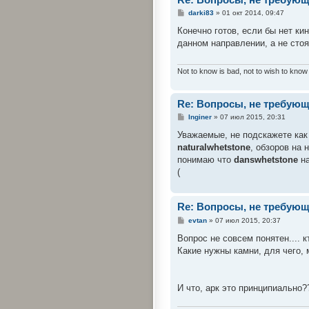
С
darki83
»
01 окт 2014, 09:47
о
о
Конечно готов, если бы нет ки
б
данном направлении, а не стоя
щ
е
н
и
Not to know is bad, not to wish to know 
е
Re: Вопросы, не требую
С
Inginer
»
07 июл 2015, 20:31
о
о
Уважаемые, не подскажете как
б
naturalwhetstone
, обзоров на
щ
е
понимаю что
danswhetstone
на
н
(
и
е
Re: Вопросы, не требую
С
evtan
»
07 июл 2015, 20:37
о
о
Вопрос не совсем понятен.... кт
б
Какие нужны камни, для чего, 
щ
е
н
и
е
И что, арк это принципиально?