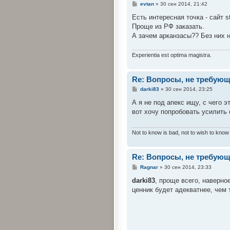
С
evtan
»
30 сен 2014, 21:42
о
о
Есть интересная точка - сайт s
б
Проще из РФ заказать.
щ
е
А зачем арканзасы?? Без них 
н
и
е
Experientia est optima magistra.
Re: Вопросы, не требую
С
darki83
»
30 сен 2014, 23:25
о
о
А я не под апекс ищу, с чего э
б
вот хочу попробовать усилить 
щ
е
н
и
Not to know is bad, not to wish to know 
е
Re: Вопросы, не требую
С
Ragnar
»
30 сен 2014, 23:33
о
о
darki83
, проще всего, наверно
б
ценник будет адекватнее, чем 
щ
е
н
и
е