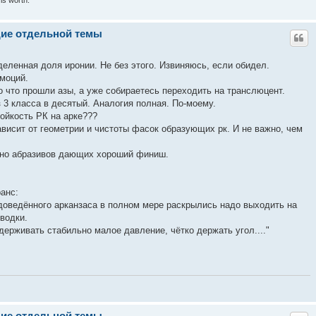
щие отдельной темы
еделенная доля иронии. Не без этого. Извиняюсь, если обидел.
моций.
о что прошли азы, а уже собираетесь переходить на транслюцент.
з 3 класса в десятый. Аналогия полная. По-моему.
ойкость РК на арке???
ависит от геометрии и чистоты фасок образующих рк. И не важно, чем
чно абразивов дающих хороший финиш.
ранс:
-доведённого арканзаса в полном мере раскрылись надо выходить на
водки.
ерживать стабильно малое давление, чётко держать угол...."
щие отдельной темы