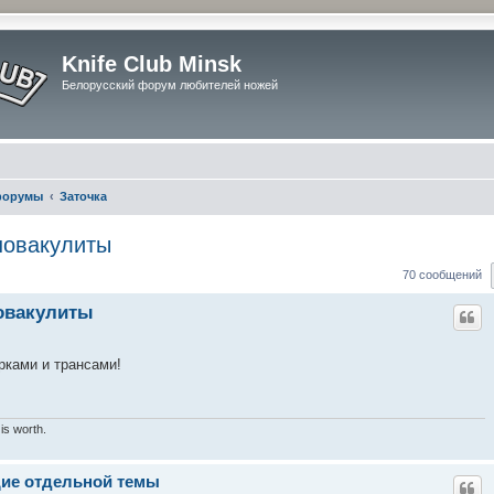
Knife Club Minsk
Белорусский форум любителей ножей
форумы
Заточка
новакулиты
70 сообщений
овакулиты
рками и трансами!
is worth.
щие отдельной темы