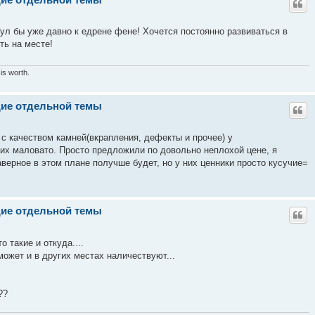
нул бы уже давно к едрене фене! Хочется постоянно развиваться в
ть на месте!
is worth.
щие отдельной темы
 с качеством камней(вкрапления, дефекты и прочее) у
 них маловато. Просто предложили по довольно неплохой цене, я
верное в этом плане получше будет, но у них ценники просто кусучие=
щие отдельной темы
о такие и откуда....
может и в других местах наличествуют...
??