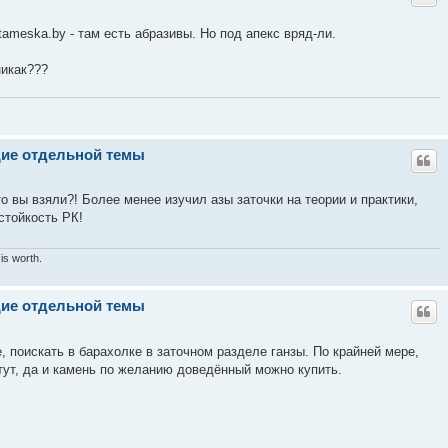
tameska.by - там есть абразивы. Но под апекс вряд-ли.
никак???
щие отдельной темы
то вы взяли?! Более менее изучил азы заточки на теории и практики,
стойкость РК!
is worth.
щие отдельной темы
е, поискать в барахолке в заточном разделе ганзы. По крайней мере,
тут, да и камень по желанию доведённый можно купить.