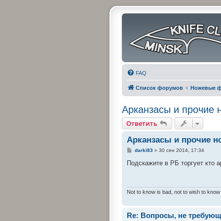
FAQ
Список форумов
Ножевые 
Арканзасы и прочие 
Ответить
Арканзасы и прочие н
С
darki83
»
30 сен 2014, 17:34
о
о
Подскажите в РБ торгует кто а
б
щ
е
н
и
Not to know is bad, not to wish to know 
е
Re: Вопросы, не требую