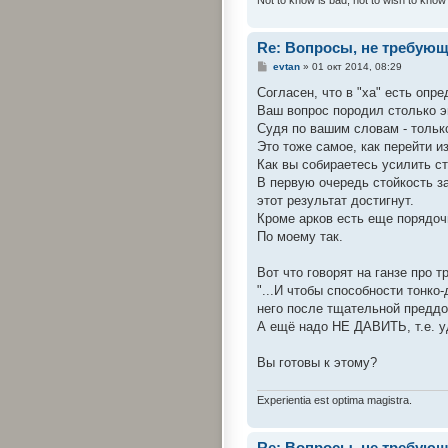
Re: Вопросы, не требую
С
evtan
»
01 окт 2014, 08:29
о
о
Согласен, что в "ха" есть опр
б
Ваш вопрос породил столько э
щ
е
Судя по вашим словам - тольк
н
Это тоже самое, как перейти и
и
е
Как вы собираетесь усилить ст
В первую очередь стойкость з
этот результат достигнут.
Кроме арков есть еще порядо
По моему так.
Вот что говорят на ганзе про т
"...И чтобы способности тонко
него после тщательной преддо
А ещё надо НЕ ДАВИТЬ, т.е. уд
Вы готовы к этому?
Experientia est optima magistra.
Re: Вопросы, не требую