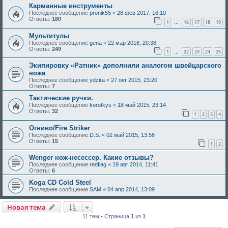
Карманные инструменты
Последнее сообщение
pronik55
«
28 фев 2017, 16:10
Ответы:
180
1
16
17
18
19
…
Мультитулы
Последнее сообщение
gena
«
22 мар 2016, 20:38
Ответы:
249
1
22
23
24
25
…
Экипировку «Ратник» дополнили аналогом швейцарского
ножа
Последнее сообщение
ydzira
«
27 окт 2015, 23:20
Ответы:
7
Тактические ручки.
Последнее сообщение
korotkys
«
18 май 2015, 23:14
Ответы:
32
1
2
3
4
Огниво/Fire Striker
Последнее сообщение
D.S.
«
02 май 2015, 13:58
Ответы:
15
1
2
Wenger нож-несессер. Какие отзывы?
Последнее сообщение
redflag
«
19 авг 2014, 11:41
Ответы:
6
Koga CD Cold Steel
Последнее сообщение
SAM
«
04 апр 2014, 13:09
Новая тема
11 тем • Страница
1
из
1