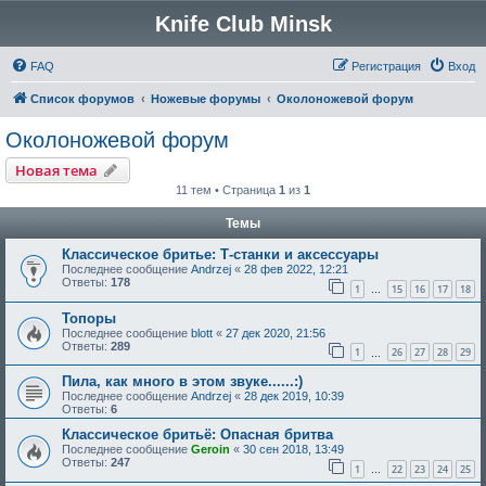
Knife Club Minsk
FAQ
Регистрация
Вход
Список форумов
Ножевые форумы
Околоножевой форум
Околоножевой форум
Новая тема
11 тем • Страница
1
из
1
Темы
Классическое бритье: Т-станки и аксессуары
Последнее сообщение
Andrzej
«
28 фев 2022, 12:21
Ответы:
178
1
15
16
17
18
…
Топоры
Последнее сообщение
blott
«
27 дек 2020, 21:56
Ответы:
289
1
26
27
28
29
…
Пила, как много в этом звуке......:)
Последнее сообщение
Andrzej
«
28 дек 2019, 10:39
Ответы:
6
Классическое бритьё: Опасная бритва
Последнее сообщение
Geroin
«
30 сен 2018, 13:49
Ответы:
247
1
22
23
24
25
…