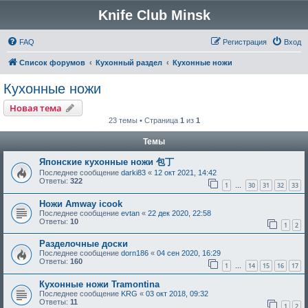
Knife Club Minsk
FAQ
Регистрация
Вход
Список форумов
Кухонный раздел
Кухонные ножи
Кухонные ножи
Новая тема
23 темы • Страница
1
из
1
Темы
Японские кухонные ножи 包丁
Последнее сообщение
darki83
«
12 окт 2021, 14:42
Ответы:
322
1
30
31
32
33
…
Ножи Amway icook
Последнее сообщение
evtan
«
22 дек 2020, 22:58
Ответы:
10
1
2
Разделочные доски
Последнее сообщение
dorn186
«
04 сен 2020, 16:29
Ответы:
160
1
14
15
16
17
…
Кухонные ножи Tramontina
Последнее сообщение
KRG
«
03 окт 2018, 09:32
Ответы:
11
1
2