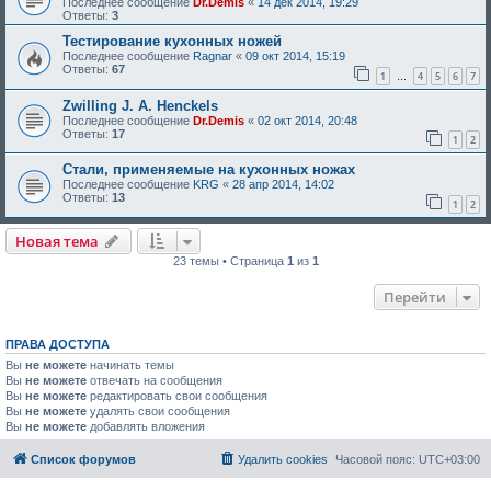
Последнее сообщение
Dr.Demis
«
14 дек 2014, 19:29
Ответы:
3
Тестирование кухонных ножей
Последнее сообщение
Ragnar
«
09 окт 2014, 15:19
Ответы:
67
1
4
5
6
7
…
Zwilling J. A. Henckels
Последнее сообщение
Dr.Demis
«
02 окт 2014, 20:48
Ответы:
17
1
2
Стали, применяемые на кухонных ножах
Последнее сообщение
KRG
«
28 апр 2014, 14:02
Ответы:
13
1
2
Новая тема
23 темы • Страница
1
из
1
Перейти
ПРАВА ДОСТУПА
Вы
не можете
начинать темы
Вы
не можете
отвечать на сообщения
Вы
не можете
редактировать свои сообщения
Вы
не можете
удалять свои сообщения
Вы
не можете
добавлять вложения
Список форумов
Удалить cookies
Часовой пояс:
UTC+03:00