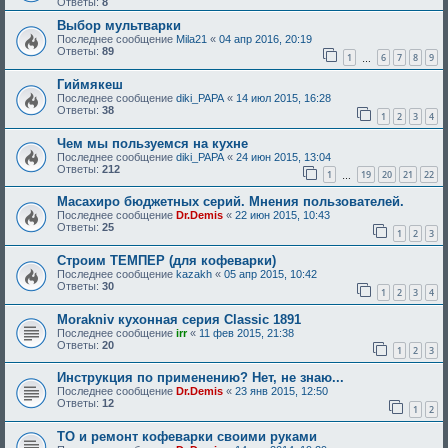
Ответы:
8
Выбор мультварки
Последнее сообщение
Mila21
«
04 апр 2016, 20:19
Ответы:
89
1
6
7
8
9
…
Гиймякеш
Последнее сообщение
diki_PAPA
«
14 июл 2015, 16:28
Ответы:
38
1
2
3
4
Чем мы пользуемся на кухне
Последнее сообщение
diki_PAPA
«
24 июн 2015, 13:04
Ответы:
212
1
19
20
21
22
…
Масахиро бюджетных серий. Мнения пользователей.
Последнее сообщение
Dr.Demis
«
22 июн 2015, 10:43
Ответы:
25
1
2
3
Строим ТЕМПЕР (для кофеварки)
Последнее сообщение
kazakh
«
05 апр 2015, 10:42
Ответы:
30
1
2
3
4
Morakniv кухонная серия Classic 1891
Последнее сообщение
irr
«
11 фев 2015, 21:38
Ответы:
20
1
2
3
Инструкция по применению? Нет, не знаю...
Последнее сообщение
Dr.Demis
«
23 янв 2015, 12:50
Ответы:
12
1
2
ТО и ремонт кофеварки своими руками