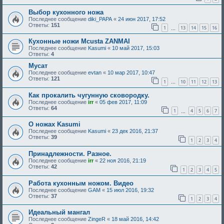
Выбор кухонного ножа
Последнее сообщение
diki_PAPA
«
24 июн 2017, 17:52
Ответы:
151
1
13
14
15
16
…
Кухонные ножи Mcusta ZANMAI
Последнее сообщение
Kasumi
«
10 май 2017, 15:03
Ответы:
4
Мусат
Последнее сообщение
evtan
«
10 мар 2017, 10:47
Ответы:
121
1
10
11
12
13
…
Как прокалить чугунную сковородку.
Последнее сообщение
irr
«
05 фев 2017, 11:09
Ответы:
64
1
4
5
6
7
…
О ножах Kasumi
Последнее сообщение
Kasumi
«
23 дек 2016, 21:37
Ответы:
39
1
2
3
4
Принадлежности. Разное.
Последнее сообщение
irr
«
22 ноя 2016, 21:19
Ответы:
42
1
2
3
4
5
Работа кухонным ножом. Видео
Последнее сообщение
GAM
«
15 июл 2016, 19:32
Ответы:
37
1
2
3
4
Идеальный мангал
Последнее сообщение
ZingeR
«
18 май 2016, 14:42