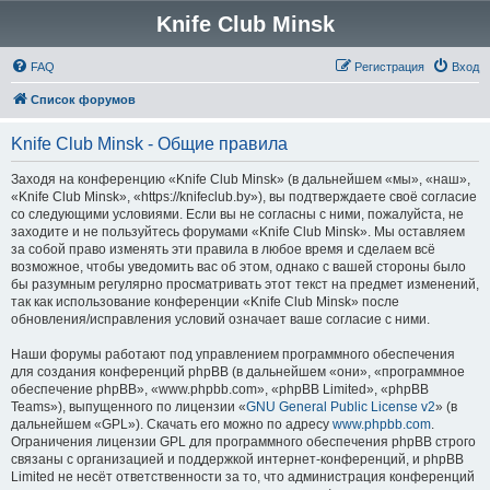
Knife Club Minsk
FAQ
Регистрация
Вход
Список форумов
Knife Club Minsk - Общие правила
Заходя на конференцию «Knife Club Minsk» (в дальнейшем «мы», «наш»,
«Knife Club Minsk», «https://knifeclub.by»), вы подтверждаете своё согласие
со следующими условиями. Если вы не согласны с ними, пожалуйста, не
заходите и не пользуйтесь форумами «Knife Club Minsk». Мы оставляем
за собой право изменять эти правила в любое время и сделаем всё
возможное, чтобы уведомить вас об этом, однако с вашей стороны было
бы разумным регулярно просматривать этот текст на предмет изменений,
так как использование конференции «Knife Club Minsk» после
обновления/исправления условий означает ваше согласие с ними.
Наши форумы работают под управлением программного обеспечения
для создания конференций phpBB (в дальнейшем «они», «программное
обеспечение phpBB», «www.phpbb.com», «phpBB Limited», «phpBB
Teams»), выпущенного по лицензии «
GNU General Public License v2
» (в
дальнейшем «GPL»). Скачать его можно по адресу
www.phpbb.com
.
Ограничения лицензии GPL для программного обеспечения phpBB строго
связаны с организацией и поддержкой интернет-конференций, и phpBB
Limited не несёт ответственности за то, что администрация конференций