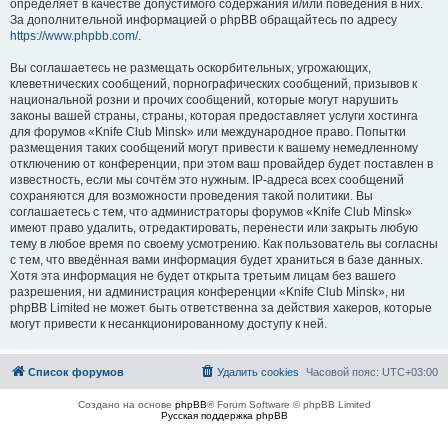
определяет в качестве допустимого содержания и/или поведения в них.
За дополнительной информацией о phpBB обращайтесь по адресу
https://www.phpbb.com/
.
Вы соглашаетесь не размещать оскорбительных, угрожающих,
клеветнических сообщений, порнографических сообщений, призывов к
национальной розни и прочих сообщений, которые могут нарушить
законы вашей страны, страны, которая предоставляет услуги хостинга
для форумов «Knife Club Minsk» или международное право. Попытки
размещения таких сообщений могут привести к вашему немедленному
отключению от конференции, при этом ваш провайдер будет поставлен в
известность, если мы сочтём это нужным. IP-адреса всех сообщений
сохраняются для возможности проведения такой политики. Вы
соглашаетесь с тем, что администраторы форумов «Knife Club Minsk»
имеют право удалить, отредактировать, перенести или закрыть любую
тему в любое время по своему усмотрению. Как пользователь вы согласны
с тем, что введённая вами информация будет храниться в базе данных.
Хотя эта информация не будет открыта третьим лицам без вашего
разрешения, ни администрация конференции «Knife Club Minsk», ни
phpBB Limited не может быть ответственна за действия хакеров, которые
могут привести к несанкционированному доступу к ней.
Список форумов
Удалить cookies
Часовой пояс:
UTC+03:00
Создано на основе
phpBB
® Forum Software © phpBB Limited
Русская поддержка phpBB