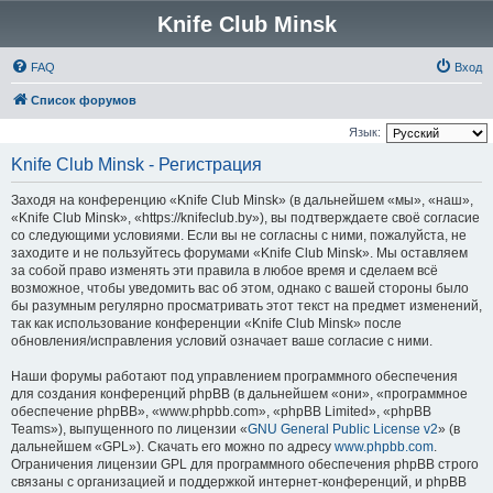
Knife Club Minsk
FAQ
Вход
Список форумов
Язык:
Knife Club Minsk - Регистрация
Заходя на конференцию «Knife Club Minsk» (в дальнейшем «мы», «наш»,
«Knife Club Minsk», «https://knifeclub.by»), вы подтверждаете своё согласие
со следующими условиями. Если вы не согласны с ними, пожалуйста, не
заходите и не пользуйтесь форумами «Knife Club Minsk». Мы оставляем
за собой право изменять эти правила в любое время и сделаем всё
возможное, чтобы уведомить вас об этом, однако с вашей стороны было
бы разумным регулярно просматривать этот текст на предмет изменений,
так как использование конференции «Knife Club Minsk» после
обновления/исправления условий означает ваше согласие с ними.
Наши форумы работают под управлением программного обеспечения
для создания конференций phpBB (в дальнейшем «они», «программное
обеспечение phpBB», «www.phpbb.com», «phpBB Limited», «phpBB
Teams»), выпущенного по лицензии «
GNU General Public License v2
» (в
дальнейшем «GPL»). Скачать его можно по адресу
www.phpbb.com
.
Ограничения лицензии GPL для программного обеспечения phpBB строго
связаны с организацией и поддержкой интернет-конференций, и phpBB