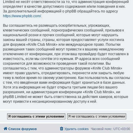
Limited не несёт ответственности за то, что администрация конференций
определяет в качестве допустимого содержания и/или поведения в них.
За дополнительной информацией о phpBB обращайтесь по адресу
https://www.phpbb.com/
.
Вы соглашаетесь не размещать оскорбительных, угрожающих,
клеветнических сообщений, порнографических сообщений, призывов к
национальной розни и прочих сообщений, которые могут нарушить
законы вашей страны, страны, которая предоставляет услуги хостинга
для форумов «Knife Club Minsk» или международное право. Попытки
размещения таких сообщений могут привести к вашему немедленному
отключению от конференции, при этом ваш провайдер будет поставлен в
известность, если мы сочтём это нужным. IP-адреса всех сообщений
сохраняются для возможности проведения такой политики. Вы
соглашаетесь с тем, что администраторы форумов «Knife Club Minsk»
имеют право удалить, отредактировать, перенести или закрыть любую
тему в любое время по своему усмотрению. Как пользователь вы согласны
с тем, что введённая вами информация будет храниться в базе данных.
Хотя эта информация не будет открыта третьим лицам без вашего
разрешения, ни администрация конференции «Knife Club Minsk», ни
phpBB Limited не может быть ответственна за действия хакеров, которые
могут привести к несанкционированному доступу к ней.
Список форумов
Удалить cookies
Часовой пояс:
UTC+03:00